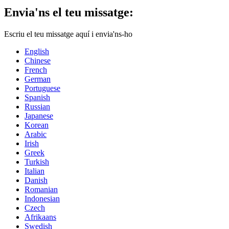
Envia'ns el teu missatge:
Escriu el teu missatge aquí i envia'ns-ho
English
Chinese
French
German
Portuguese
Spanish
Russian
Japanese
Korean
Arabic
Irish
Greek
Turkish
Italian
Danish
Romanian
Indonesian
Czech
Afrikaans
Swedish