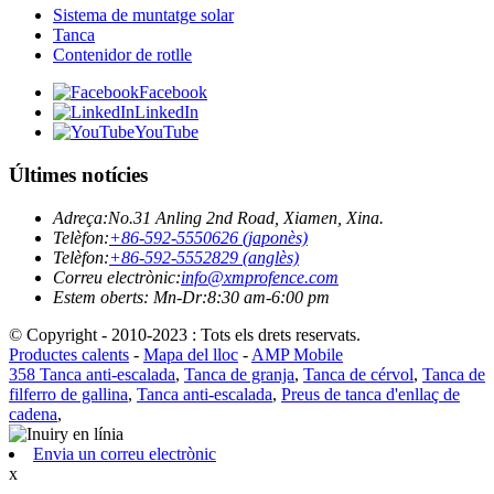
Sistema de muntatge solar
Tanca
Contenidor de rotlle
Facebook
LinkedIn
YouTube
Últimes notícies
Adreça:
No.31 Anling 2nd Road, Xiamen, Xina.
Telèfon:
+86-592-5550626 (japonès)
Telèfon:
+86-592-5552829 (anglès)
Correu electrònic:
info@xmprofence.com
Estem oberts: Mn-Dr:8:30 am-6:00 pm
© Copyright - 2010-2023 : Tots els drets reservats.
Productes calents
-
Mapa del lloc
-
AMP Mobile
358 Tanca anti-escalada
,
Tanca de granja
,
Tanca de cérvol
,
Tanca de
filferro de gallina
,
Tanca anti-escalada
,
Preus de tanca d'enllaç de
cadena
,
Envia un correu electrònic
x