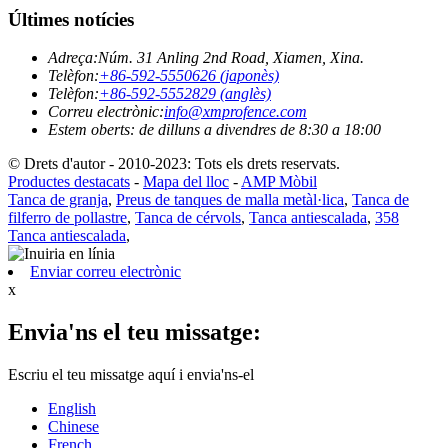
Últimes notícies
Adreça:
Núm. 31 Anling 2nd Road, Xiamen, Xina.
Telèfon:
+86-592-5550626 (japonès)
Telèfon:
+86-592-5552829 (anglès)
Correu electrònic:
info@xmprofence.com
Estem oberts: de dilluns a divendres de 8:30 a 18:00
© Drets d'autor - 2010-2023: Tots els drets reservats.
Productes destacats
-
Mapa del lloc
-
AMP Mòbil
Tanca de granja
,
Preus de tanques de malla metàl·lica
,
Tanca de
filferro de pollastre
,
Tanca de cérvols
,
Tanca antiescalada
,
358
Tanca antiescalada
,
Enviar correu electrònic
x
Envia'ns el teu missatge:
Escriu el teu missatge aquí i envia'ns-el
English
Chinese
French