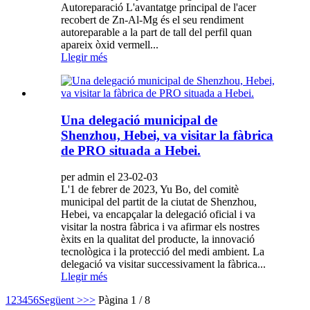
Autoreparació L'avantatge principal de l'acer
recobert de Zn-Al-Mg és el seu rendiment
autoreparable a la part de tall del perfil quan
apareix òxid vermell...
Llegir més
Una delegació municipal de
Shenzhou, Hebei, va visitar la fàbrica
de PRO situada a Hebei.
per admin el 23-02-03
L'1 de febrer de 2023, Yu Bo, del comitè
municipal del partit de la ciutat de Shenzhou,
Hebei, va encapçalar la delegació oficial i va
visitar la nostra fàbrica i va afirmar els nostres
èxits en la qualitat del producte, la innovació
tecnològica i la protecció del medi ambient. La
delegació va visitar successivament la fàbrica...
Llegir més
1
2
3
4
5
6
Següent >
>>
Pàgina 1 / 8