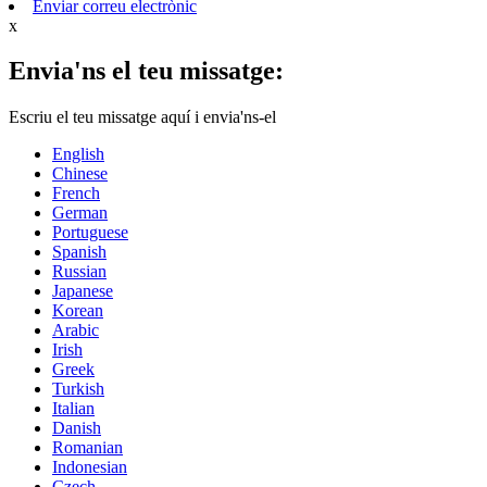
Enviar correu electrònic
x
Envia'ns el teu missatge:
Escriu el teu missatge aquí i envia'ns-el
English
Chinese
French
German
Portuguese
Spanish
Russian
Japanese
Korean
Arabic
Irish
Greek
Turkish
Italian
Danish
Romanian
Indonesian
Czech