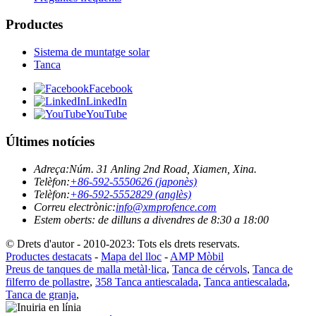
Productes
Sistema de muntatge solar
Tanca
Facebook
LinkedIn
YouTube
Últimes notícies
Adreça:
Núm. 31 Anling 2nd Road, Xiamen, Xina.
Telèfon:
+86-592-5550626 (japonès)
Telèfon:
+86-592-5552829 (anglès)
Correu electrònic:
info@xmprofence.com
Estem oberts: de dilluns a divendres de 8:30 a 18:00
© Drets d'autor - 2010-2023: Tots els drets reservats.
Productes destacats
-
Mapa del lloc
-
AMP Mòbil
Preus de tanques de malla metàl·lica
,
Tanca de cérvols
,
Tanca de
filferro de pollastre
,
358 Tanca antiescalada
,
Tanca antiescalada
,
Tanca de granja
,