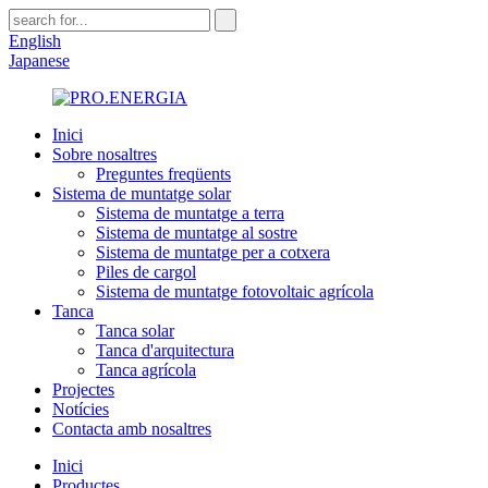
English
Japanese
Inici
Sobre nosaltres
Preguntes freqüents
Sistema de muntatge solar
Sistema de muntatge a terra
Sistema de muntatge al sostre
Sistema de muntatge per a cotxera
Piles de cargol
Sistema de muntatge fotovoltaic agrícola
Tanca
Tanca solar
Tanca d'arquitectura
Tanca agrícola
Projectes
Notícies
Contacta amb nosaltres
Inici
Productes