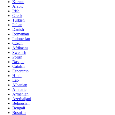
Korean
Arabic
Irish
Greek
Turkish
Italian
Danish
Romanian
Indonesian
Czech
Afrikaans
Swedish
Polish
Basque
Catalan
Esperanto
Hindi
Lao
Albanian
Amharic
Armenian
Azerbaijani
Belarusian
Bengali
Bosnian