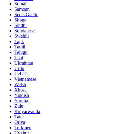
Somali
Samoan
Scots Gaelic
Shona
Sindhi
Sundanese
Swahili
Tajik
Tamil
Telugu
Thai
Ukrainian
Urdu
Uzbek
Vietnamese
Welsh
Xhosa
Yiddish
Yoruba
Zulu
Kinyarwanda
Tatar
Oriya
Turkmen
Uyghur