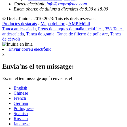
Correu electrònic:
info@xmprofence.com
Estem oberts: de dilluns a divendres de 8:30 a 18:00
© Drets d'autor - 2010-2023: Tots els drets reservats.
Productes destacats
-
Mapa del lloc
-
AMP Mòbil
Tanca antiescalada
,
Preus de tanques de malla metàl·lica
,
358 Tanca
antiescalada
,
Tanca de granja
,
Tanca de filferro de pollastre
,
Tanca
de cérvols
,
Enviar correu electrònic
x
Envia'ns el teu missatge:
Escriu el teu missatge aquí i envia'ns-el
English
Chinese
French
German
Portuguese
Spanish
Russian
Japanese