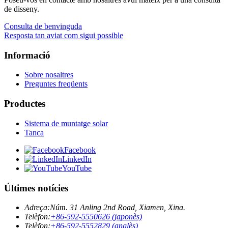
de disseny.
Consulta de benvinguda
Resposta tan aviat com sigui possible
Informació
Sobre nosaltres
Preguntes freqüents
Productes
Sistema de muntatge solar
Tanca
Facebook
LinkedIn
YouTube
Últimes notícies
Adreça:
Núm. 31 Anling 2nd Road, Xiamen, Xina.
Telèfon:
+86-592-5550626 (japonès)
Telèfon:
+86-592-5552829 (anglès)