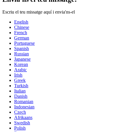
Escriu el teu missatge aquí i envia'ns-el
English
Chinese
French
German
Portuguese
Spanish
Russian
Japanese
Korean
Arabic
Irish
Greek
Turkish
Italian
Danish
Romanian
Indonesian
Czech
Afrikaans
Swedish
Polish