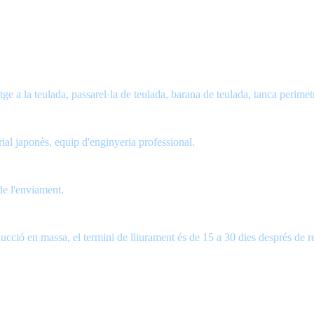
e a la teulada, passarel·la de teulada, barana de teulada, tanca perimetr
ial japonès, equip d'enginyeria professional.
de l'enviament.
oducció en massa, el termini de lliurament és de 15 a 30 dies després de r