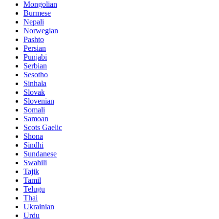
Mongolian
Burmese
Nepali
Norwegian
Pashto
Persian
Punjabi
Serbian
Sesotho
Sinhala
Slovak
Slovenian
Somali
Samoan
Scots Gaelic
Shona
Sindhi
Sundanese
Swahili
Tajik
Tamil
Telugu
Thai
Ukrainian
Urdu