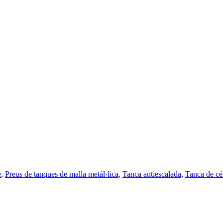
e
,
Preus de tanques de malla metàl·lica
,
Tanca antiescalada
,
Tanca de cé