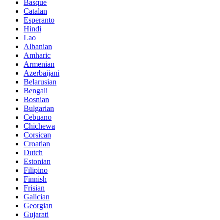
Basque
Catalan
Esperanto
Hindi
Lao
Albanian
Amharic
Armenian
Azerbaijani
Belarusian
Bengali
Bosnian
Bulgarian
Cebuano
Chichewa
Corsican
Croatian
Dutch
Estonian
Filipino
Finnish
Frisian
Galician
Georgian
Gujarati