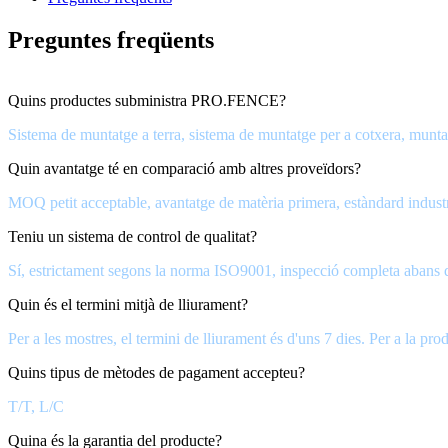
Preguntes freqüents
Quins productes subministra PRO.FENCE?
Sistema de muntatge a terra, sistema de muntatge per a cotxera, muntatg
Quin avantatge té en comparació amb altres proveïdors?
MOQ petit acceptable, avantatge de matèria primera, estàndard industr
Teniu un sistema de control de qualitat?
Sí, estrictament segons la norma ISO9001, inspecció completa abans 
Quin és el termini mitjà de lliurament?
Per a les mostres, el termini de lliurament és d'uns 7 dies. Per a la pr
Quins tipus de mètodes de pagament accepteu?
T/T, L/C
Quina és la garantia del producte?