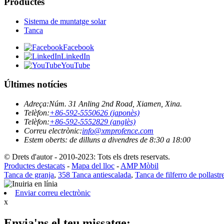
Productes
Sistema de muntatge solar
Tanca
Facebook
LinkedIn
YouTube
Últimes notícies
Adreça:
Núm. 31 Anling 2nd Road, Xiamen, Xina.
Telèfon:
+86-592-5550626 (japonès)
Telèfon:
+86-592-5552829 (anglès)
Correu electrònic:
info@xmprofence.com
Estem oberts: de dilluns a divendres de 8:30 a 18:00
© Drets d'autor - 2010-2023: Tots els drets reservats.
Productes destacats
-
Mapa del lloc
-
AMP Mòbil
Tanca de granja
,
358 Tanca antiescalada
,
Tanca de filferro de pollastr
Enviar correu electrònic
x
Envia'ns el teu missatge: