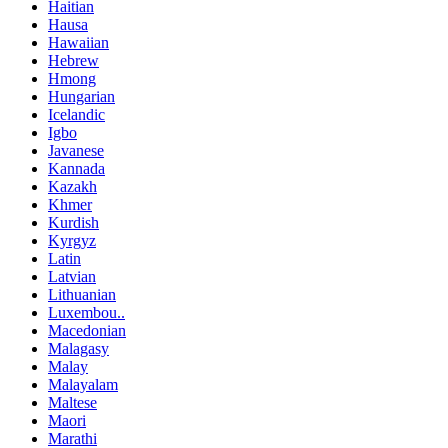
Haitian
Hausa
Hawaiian
Hebrew
Hmong
Hungarian
Icelandic
Igbo
Javanese
Kannada
Kazakh
Khmer
Kurdish
Kyrgyz
Latin
Latvian
Lithuanian
Luxembou..
Macedonian
Malagasy
Malay
Malayalam
Maltese
Maori
Marathi