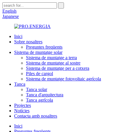
English
Japanese
Inici
Sobre nosaltres
Preguntes freqüents
Sistema de muntatge solar
Sistema de muntatge a terra
Sistema de muntatge al sostre
Sistema de muntatge per a cotxera
Piles de cargol
Sistema de muntatge fotovoltaic agrícola
Tanca
Tanca solar
Tanca d'arquitectura
Tanca agrícola
Projectes
Notícies
Contacta amb nosaltres
Inici
Preguntes freqüents