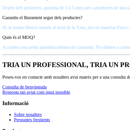
Depèn dels productes, garantia de 3 a 5 anys per a productes de tanca, 
Garantiu el lliurament segur dels productes?
Sí, la nostra fàbrica situada al nord de la Xina, rica en material d'acer,
Quin és el MOQ?
Accepteu una petita quantitat mínima de comanda. No dubteu a contac
TRIA UN PROFESSIONAL, TRIA UN P
Poseu-vos en contacte amb nosaltres avui mateix per a una consulta d
Consulta de benvinguda
Resposta tan aviat com sigui possible
Informació
Sobre nosaltres
Preguntes freqüents