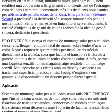
Persistint en "Alta qualitat, lliurament ràpid, preu agressiu", hem
establert una cooperació a llarg termini amb clients tant de l'estranger
com del país i hem rebut comentaris més alts de clients nous i antics
per a
Sistema de panells solars de la Xina
,
Energia Solar i Sistemes
Solars
La professió i la dedicació són sempre fonamentals per a la
nostra missió. Sempre hem estat en línia amb el servei als clients, la
creació d'objectius de gestió de valor i l'adhesió a la idea de gestió
sincera, dedicació i persistent.
PRO.ENERGY dissenya el sistema de muntatge solar per a teulades
sense rails, lleuger, rendible i fàcil de muntar sobre teules d'acer de
color. Només requereix quatre brides per instal·lar els mòduls
directament a la teulada, cosa que facilita el transport i la fixació a
gairebé tot tipus de teulades de teules d'acer de color. A més, permet
una logística senzilla, un emmagatzematge rendible i un muntatge
senzill. Molt apreciat pels clients amb un disseny d'aspecte i un
tractament superficial preciós; a més, l'equip d'enginyers ens
garanteix la disponibilitat d'un disseny personalitzat especial.
Aplicació
Sistema de muntatge solar per a teulades sense rails PRO.ENERGY
que s'instal·la com a sistemes de muntatge solar basats en rails amb
fixacions de teulada separades i connectors de mòduls entrellaçats.
Els sistemes estan dissenyats amb l'objectiu de facilitar la instal·lació
i reduir el temps i el cost d'instal·lació.