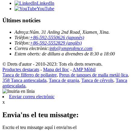
LinkedIn
YouTube
Últimes notícies
Adreça:
Núm. 31 Anling 2nd Road, Xiamen, Xina.
Telèfon:
+86-592-5550626 (japonès)
Telèfon:
+86-592-5552829 (anglès)
Correu electrònic:
info@xmprofence.com
Estem oberts: de dilluns a divendres de 8:30 a 18:00
© Drets d'autor - 2010-2023: Tots els drets reservats.
Productes destacats
-
Mapa del lloc
-
AMP Mòbil
Tanca de filferro de pollastre
,
Preus de tanques de malla metàl·lica
,
358 Tanca antiescalada
,
Tanca de granja
,
Tanca de cérvols
,
Tanca
antiescalada
,
Enviar correu electrònic
x
Envia'ns el teu missatge:
Escriu el teu missatge aquí i envia'ns-el