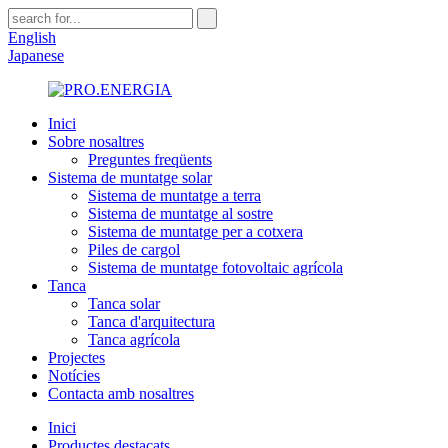
English
Japanese
Inici
Sobre nosaltres
Preguntes freqüents
Sistema de muntatge solar
Sistema de muntatge a terra
Sistema de muntatge al sostre
Sistema de muntatge per a cotxera
Piles de cargol
Sistema de muntatge fotovoltaic agrícola
Tanca
Tanca solar
Tanca d'arquitectura
Tanca agrícola
Projectes
Notícies
Contacta amb nosaltres
Inici
Productes destacats