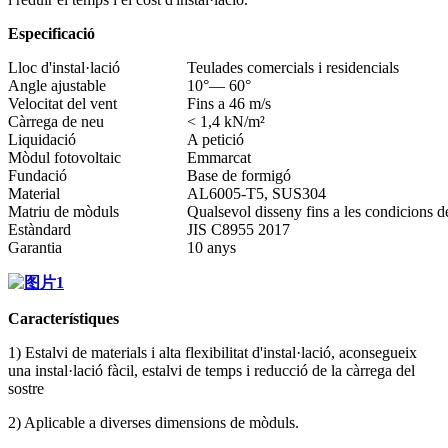
Especificació
Lloc d'instal·lació
Teulades comercials i residencials
Angle ajustable
10°— 60°
Velocitat del vent
Fins a 46 m/s
Càrrega de neu
< 1,4 kN/m²
Liquidació
A petició
Mòdul fotovoltaic
Emmarcat
Fundació
Base de formigó
Material
AL6005-T5, SUS304
Matriu de mòduls
Qualsevol disseny fins a les condicions de
Estàndard
JIS C8955 2017
Garantia
10 anys
Característiques
1) Estalvi de materials i alta flexibilitat d'instal·lació, aconsegueix
una instal·lació fàcil, estalvi de temps i reducció de la càrrega del
sostre
2) Aplicable a diverses dimensions de mòduls.