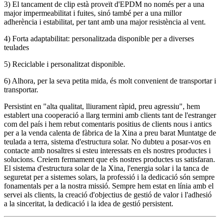
3) El tancament de clip està proveït d'EPDM no només per a una
major impermeabilitat i fuites, sinó també per a una millor
adherència i estabilitat, per tant amb una major resistència al vent.
4) Forta adaptabilitat: personalitzada disponible per a diverses
teulades
5) Reciclable i personalitzat disponible.
6) Alhora, per la seva petita mida, és molt convenient de transportar i
transportar.
Persistint en "alta qualitat, lliurament ràpid, preu agressiu", hem
establert una cooperació a llarg termini amb clients tant de l'estranger
com del país i hem rebut comentaris positius de clients nous i antics
per a la venda calenta de fàbrica de la Xina a preu barat Muntatge de
teulada a terra, sistema d'estructura solar. No dubteu a posar-vos en
contacte amb nosaltres si esteu interessats en els nostres productes i
solucions. Creiem fermament que els nostres productes us satisfaran.
El sistema d'estructura solar de la Xina, l'energia solar i la tanca de
seguretat per a sistemes solars, la professió i la dedicació són sempre
fonamentals per a la nostra missió. Sempre hem estat en línia amb el
servei als clients, la creació d'objectius de gestió de valor i l'adhesió
a la sinceritat, la dedicació i la idea de gestió persistent.