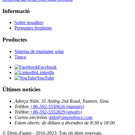
Informació
Sobre nosaltres
Preguntes freqüents
Productes
Sistema de muntatge solar
Tanca
Facebook
LinkedIn
YouTube
Últimes notícies
Adreça:
Núm. 31 Anling 2nd Road, Xiamen, Xina.
Telèfon:
+86-592-5550626 (japonès)
Telèfon:
+86-592-5552829 (anglès)
Correu electrònic:
info@xmprofence.com
Estem oberts: de dilluns a divendres de 8:30 a 18:00
© Drets d'autor - 2010-2023: Tots els drets reservats.