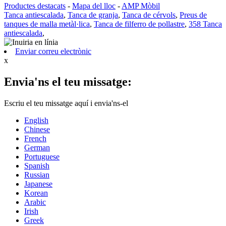
Productes destacats
-
Mapa del lloc
-
AMP Mòbil
Tanca antiescalada
,
Tanca de granja
,
Tanca de cérvols
,
Preus de
tanques de malla metàl·lica
,
Tanca de filferro de pollastre
,
358 Tanca
antiescalada
,
Enviar correu electrònic
x
Envia'ns el teu missatge:
Escriu el teu missatge aquí i envia'ns-el
English
Chinese
French
German
Portuguese
Spanish
Russian
Japanese
Korean
Arabic
Irish
Greek