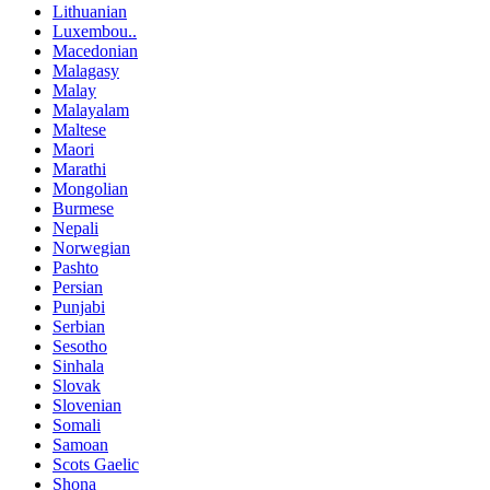
Lithuanian
Luxembou..
Macedonian
Malagasy
Malay
Malayalam
Maltese
Maori
Marathi
Mongolian
Burmese
Nepali
Norwegian
Pashto
Persian
Punjabi
Serbian
Sesotho
Sinhala
Slovak
Slovenian
Somali
Samoan
Scots Gaelic
Shona