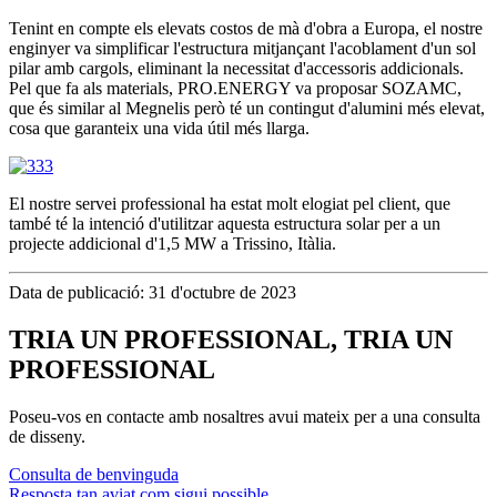
Tenint en compte els elevats costos de mà d'obra a Europa, el nostre
enginyer va simplificar l'estructura mitjançant l'acoblament d'un sol
pilar amb cargols, eliminant la necessitat d'accessoris addicionals.
Pel que fa als materials, PRO.ENERGY va proposar SOZAMC,
que és similar al Megnelis però té un contingut d'alumini més elevat,
cosa que garanteix una vida útil més llarga.
El nostre servei professional ha estat molt elogiat pel client, que
també té la intenció d'utilitzar aquesta estructura solar per a un
projecte addicional d'1,5 MW a Trissino, Itàlia.
Data de publicació: 31 d'octubre de 2023
TRIA UN PROFESSIONAL, TRIA UN
PROFESSIONAL
Poseu-vos en contacte amb nosaltres avui mateix per a una consulta
de disseny.
Consulta de benvinguda
Resposta tan aviat com sigui possible